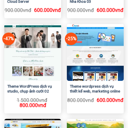
Cloud Server
Nha Khoa 03
Giá
Giá
Giá
Gi
900.000
vnđ
600.000
vnđ
900.000
vnđ
600.000
vnđ
gốc
hiện
gốc
h
là:
tại
là:
tạ
900.000vnđ.
là:
900.000vnđ.
là
600.000vnđ.
6
-47%
-25%
Theme WordPress dịch vụ
Theme wordpress dịch vụ
studio, chụp ảnh cưới 02
thiết kế web, marketing online
Giá
Gi
1.500.000
vnđ
800.000
vnđ
600.000
vnđ
Giá
Giá
gốc
h
800.000
vnđ
gốc
hiện
là:
tạ
là:
tại
800.000vnđ.
là
1.500.000vnđ.
là:
6
800.000vnđ.