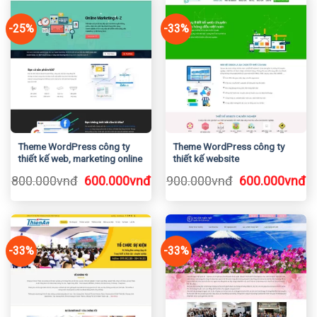
600.000vnđ.
6
-25%
-33%
Theme WordPress công ty
Theme WordPress công ty
thiết kế web, marketing online
thiết kế website
Giá
Giá
Giá
Gi
800.000
vnđ
600.000
vnđ
900.000
vnđ
600.000
vnđ
gốc
hiện
gốc
h
là:
tại
là:
tạ
800.000vnđ.
là:
900.000vnđ.
là
600.000vnđ.
6
-33%
-33%