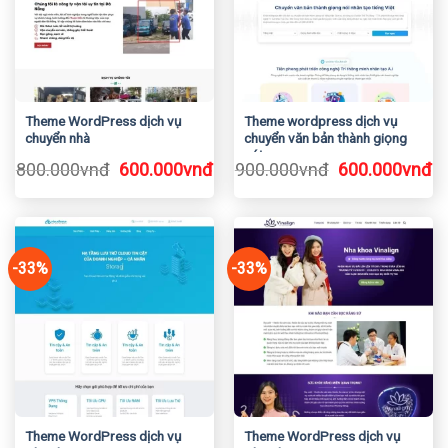
Theme WordPress dịch vụ
Theme wordpress dịch vụ
chuyển nhà
chuyển văn bản thành giọng
nói
Giá
Giá
Giá
Gi
800.000
vnđ
600.000
vnđ
900.000
vnđ
600.000
vnđ
gốc
hiện
gốc
h
là:
tại
là:
tạ
800.000vnđ.
là:
900.000vnđ.
là
600.000vnđ.
6
-33%
-33%
Theme WordPress dịch vụ
Theme WordPress dịch vụ