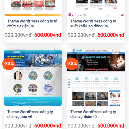
Theme WordPress công ty tổ
Theme WordPress công ty
chức sự kiện 06
xuất khẩu lao động 06
Giá
Giá
Giá
Gi
900.000
vnđ
600.000
vnđ
900.000
vnđ
600.000
vnđ
gốc
hiện
gốc
h
là:
tại
là:
tạ
900.000vnđ.
là:
900.000vnđ.
là
600.000vnđ.
6
-33%
-33%
Theme WordPress công ty,
Theme WordPress công ty,
dịch vụ bảo vệ
dịch vụ thám tử
Giá
Giá
Giá
Gi
900.000
vnđ
600.000
vnđ
900.000
vnđ
600.000
vnđ