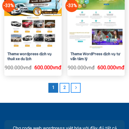
-33%
-33%
Theme wordpress dịch vụ
Theme WordPress dịch vụ tư
thuê xe du lịch
vấn tâm lý
Giá
Giá
Giá
Gi
900.000
vnđ
600.000
vnđ
900.000
vnđ
600.000
vnđ
gốc
hiện
gốc
h
là:
tại
là:
tạ
900.000vnđ.
là:
900.000vnđ.
là
1
2
600.000vnđ.
6
Chợ code web wordpress việt hóa với đầy đủ tất cả