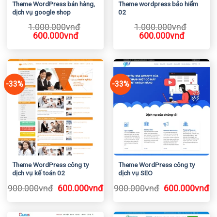
Theme WordPress bán hàng,
Theme wordpress bảo hiểm
dịch vụ google shop
02
1.000.000
vnđ
1.000.000
vnđ
Giá
Giá
Giá
Giá
600.000
vnđ
600.000
vnđ
gốc
hiện
gốc
hiện
là:
tại
là:
tại
1.000.000vnđ.
là:
1.000.000vnđ.
là:
600.000vnđ.
600.000
-33%
-33%
Theme WordPress công ty
Theme WordPress công ty
dịch vụ kế toán 02
dịch vụ SEO
Giá
Giá
Giá
Gi
900.000
vnđ
600.000
vnđ
900.000
vnđ
600.000
vnđ
gốc
hiện
gốc
h
là:
tại
là:
tạ
900.000vnđ.
là:
900.000vnđ.
là