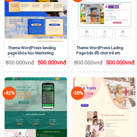
Theme WordPress landing
Theme WordPress Lading
page khóa học Marketing
Page bán đồ chơi trẻ em
Online
Giá
Giá
Giá
G
800.000
vnđ
500.000
vnđ
800.000
vnđ
500.000
vnđ
gốc
hiện
gốc
h
là:
tại
là:
t
800.000vnđ.
là:
800.000vnđ.
l
500.000vnđ.
5
-42%
-38%