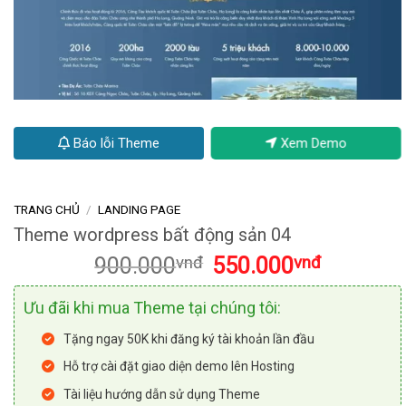
Báo lỗi Theme
Xem Demo
TRANG CHỦ
/
LANDING PAGE
Theme wordpress bất động sản 04
Giá
Giá
900.000
vnđ
550.000
vnđ
gốc
hiện
là:
tại
Ưu đãi khi mua Theme tại chúng tôi:
900.000vnđ.
là:
550.000vnđ
Tặng ngay 50K khi đăng ký tài khoản lần đầu
Hỗ trợ cài đặt giao diện demo lên Hosting
Tài liệu hướng dẫn sử dụng Theme