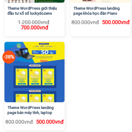
Theme WordPress giới thiệu
Theme WordPress landing
đầu tư xổ số luckydozens
page khóa học đàn Piano
Giá
G
1.200.000
vnđ
800.000
vnđ
500.000
vnđ
Giá
Giá
gốc
h
700.000
vnđ
gốc
hiện
là:
t
là:
tại
800.000vnđ.
l
1.200.000vnđ.
là:
5
700.000vnđ.
-38%
Theme WordPress landing
page bán máy tính, laptop
Giá
Giá
800.000
vnđ
500.000
vnđ
gốc
hiện