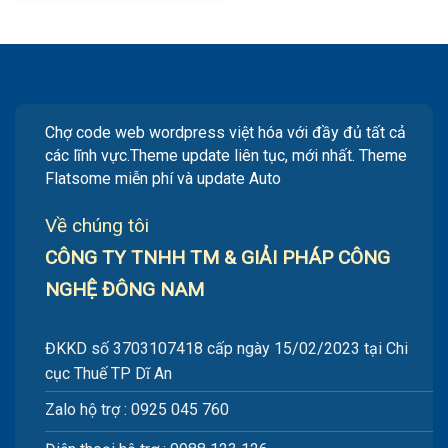
là:
tại
800.000vnđ.
là:
500.000vnđ.
Chợ code web wordpress việt hóa với đầy đủ tất cả
các lĩnh vực.Theme update liên tục, mới nhất. Theme
Flatsome miễn phí và update Auto
Về chúng tôi
CÔNG TY TNHH TM & GIẢI PHÁP CÔNG
NGHỆ ĐÔNG NAM
ĐKKD số 3703107418 cấp ngày 15/02/2023 tại Chi
cục Thuế TP Dĩ An
Zalo hộ trợ : 0925 045 760