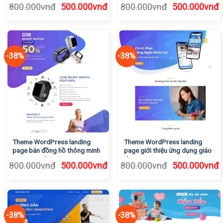
Giá
Giá
Giá
G
800.000
vnđ
500.000
vnđ
800.000
vnđ
500.000
vnđ
gốc
hiện
gốc
h
là:
tại
là:
t
800.000vnđ.
là:
800.000vnđ.
l
500.000vnđ.
5
-38%
-38%
Theme WordPress landing
Theme WordPress landing
page bán đồng hồ thông minh
page giới thiệu ứng dụng giáo
smartwatch
dục
Giá
Giá
Giá
G
800.000
vnđ
500.000
vnđ
800.000
vnđ
500.000
vnđ
gốc
hiện
gốc
h
là:
tại
là:
t
800.000vnđ.
là:
800.000vnđ.
l
500.000vnđ.
5
-38%
-38%