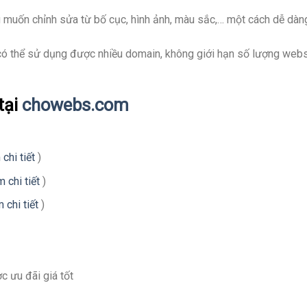
ng muốn chỉnh sửa từ bố cục, hình ảnh, màu sắc,… một cách dễ dàn
ó thể sử dụng được nhiều domain, không giới hạn số lượng webs
tại
chowebs.com
chi tiết
)
 chi tiết
)
 chi tiết
)
 ưu đãi giá tốt