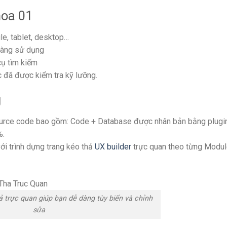
oa 01
ile, tablet, desktop…
dàng sử dụng
cụ tìm kiếm
đã được kiểm tra kỹ lưỡng.
g
urce code bao gồm: Code + Database được nhân bản bằng plugin
%.
i trình dựng trang kéo thả
UX builder
trực quan theo từng Modul
hả trực quan giúp bạn dễ dàng tùy biến và chỉnh
sửa