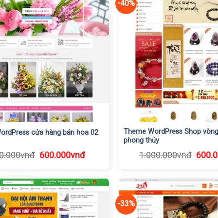
-40%
Theme WordPress Shop vòng 
rdPress cửa hàng bán hoa 02
phong thủy
Giá
Giá
Giá
0.000
vnđ
600.000
vnđ
1.000.000
vnđ
600.
gốc
hiện
gốc
là:
tại
là:
900.000vnđ.
là:
1.000
600.000vnđ.
-33%