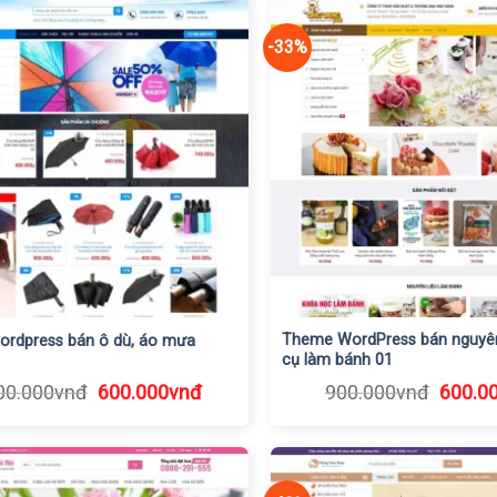
-33%
Theme WordPress bán nguyên 
rdpress bán ô dù, áo mưa
cụ làm bánh 01
Giá
Giá
Giá
00.000
vnđ
600.000
vnđ
900.000
vnđ
600.0
gốc
hiện
gốc
là:
tại
là:
1.000.000vnđ.
là:
900.0
600.000vnđ.