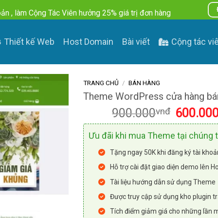
ản , làm Cộng Tác Viên hưởng 25% giá trị đơn hàng
Thiết kế Web
Host Domain
Bài viết
Cộng tác vi
Báo lỗi Theme
TRANG CHỦ
/
BÁN HÀNG
Theme WordPress cửa hàng bá
Giá
900.000
vnđ
600.00
gốc
là:
Ưu đãi khi mua Theme tại chúng t
900.000vnđ
Tặng ngay 50K khi đăng ký tài khoả
Hỗ trợ cài đặt giao diện demo lên H
Tài liệu hướng dẫn sử dụng Theme
Được truy cập sử dụng kho plugin tr
Tích điểm giảm giá cho những lần 