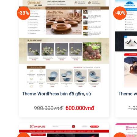
-33%
-40%
Theme WordPress bán đồ gốm, sứ
Theme wo
Giá
Giá
900.000
vnđ
600.000
vnđ
1.0
gốc
hiện
là:
tại
900.000vnđ.
là:
600.000vnđ.