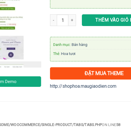
Theme WordPress cửa hàng bán hoa 01 s
THÊM VÀO GIỎ
Danh mục:
Bán hàng
Thẻ:
Hoa tươi
ĐẶT MUA THEME
m Demo
http://shophoa.maugiaodien.com
OME/WOOCOMMERCE/SINGLE-PRODUCT/TABS/TABS.PHP
ON LINE
58