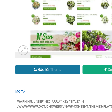
Báo lỗi Theme
Xe
MÔ TẢ
WARNING
: UNDEFINED ARRAY KEY "TITLE" IN
/WWW/WWWROOT/CHOWEBS.VN/WP-CONTENT/THEMES/FLATS