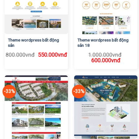
Theme wordpress bất động
Theme wordpress bất động
sản
sản 18
Giá
Giá
800.000
vnđ
550.000
vnđ
1.000.000
vnđ
gốc
hiện
Giá
Giá
600.000
vnđ
là:
tại
gốc
hiện
800.000vnđ.
là:
là:
tại
550.000vnđ.
1.000.000vnđ.
là:
600.00
-33%
-33%