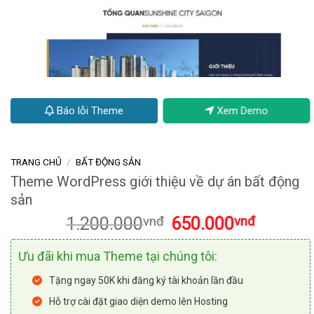
Báo lỗi Theme
Xem Demo
TRANG CHỦ
/
BẤT ĐỘNG SẢN
Theme WordPress giới thiệu về dự án bất động
sản
Giá
Giá
1.200.000
vnđ
650.000
vnđ
gốc
hiện
là:
tại
Ưu đãi khi mua Theme tại chúng tôi:
1.200.000vnđ.
là:
650.000vn
Tặng ngay 50K khi đăng ký tài khoản lần đầu
Hỗ trợ cài đặt giao diện demo lên Hosting