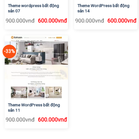
Theme wordpress bất động
Theme WordPress bất động
sản 07
sản 14
Giá
Giá
Giá
G
900.000
vnđ
600.000
vnđ
900.000
vnđ
600.000
vnđ
gốc
hiện
gốc
h
là:
tại
là:
t
900.000vnđ.
là:
900.000vnđ.
l
600.000vnđ.
6
-33%
Theme WordPress bất động
sản 11
Giá
Giá
900.000
vnđ
600.000
vnđ
gốc
hiện
là:
tại
900.000vnđ.
là: