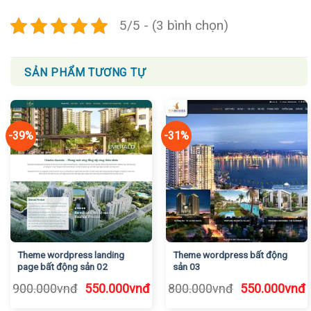
5/5 - (3 bình chọn)
SẢN PHẨM TƯƠNG TỰ
-39%
-31%
Theme wordpress landing
Theme wordpress bất động
page bất động sản 02
sản 03
Giá
Giá
Giá
G
900.000
vnđ
550.000
vnđ
800.000
vnđ
550.000
vnđ
gốc
hiện
gốc
h