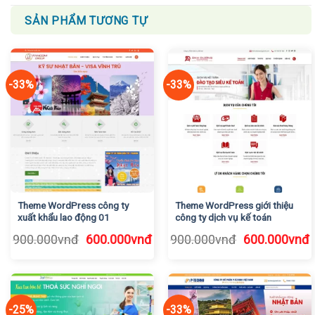
SẢN PHẨM TƯƠNG TỰ
-33%
-33%
Theme WordPress công ty
Theme WordPress giới thiệu
xuất khẩu lao động 01
công ty dịch vụ kế toán
Giá
Giá
Giá
G
900.000
vnđ
600.000
vnđ
900.000
vnđ
600.000
vnđ
gốc
hiện
gốc
h
là:
tại
là:
t
900.000vnđ.
là:
900.000vnđ.
l
600.000vnđ.
6
-25%
-33%