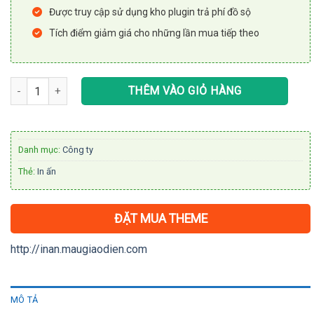
Được truy cập sử dụng kho plugin trả phí đồ sộ
Tích điểm giảm giá cho những lần mua tiếp theo
Theme WordPress in ấn, thiết kế số lượng
THÊM VÀO GIỎ HÀNG
Danh mục:
Công ty
Thẻ:
In ấn
ĐẶT MUA THEME
http://inan.maugiaodien.com
MÔ TẢ