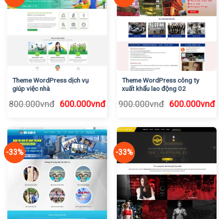
Theme WordPress dịch vụ
Theme WordPress công ty
giúp việc nhà
xuất khẩu lao động 02
Giá
Giá
Giá
G
800.000
vnđ
600.000
vnđ
900.000
vnđ
600.000
vnđ
gốc
hiện
gốc
h
là:
tại
là:
t
800.000vnđ.
là:
900.000vnđ.
l
600.000vnđ.
6
-33%
-33%