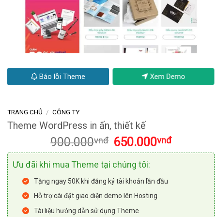
Báo lỗi Theme
Xem Demo
TRANG CHỦ
/
CÔNG TY
Theme WordPress in ấn, thiết kế
Giá
Giá
900.000
vnđ
650.000
vnđ
gốc
hiện
là:
tại
Ưu đãi khi mua Theme tại chúng tôi:
900.000vnđ.
là:
650.000vnđ
Tặng ngay 50K khi đăng ký tài khoản lần đầu
Hỗ trợ cài đặt giao diện demo lên Hosting
Tài liệu hướng dẫn sử dụng Theme