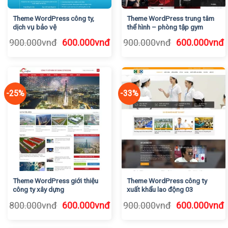
Theme WordPress công ty,
Theme WordPress trung tâm
dịch vụ bảo vệ
thể hình – phòng tập gym
Giá
Giá
Giá
G
900.000
vnđ
600.000
vnđ
900.000
vnđ
600.000
vnđ
gốc
hiện
gốc
h
là:
tại
là:
t
900.000vnđ.
là:
900.000vnđ.
l
600.000vnđ.
6
-25%
-33%
Theme WordPress giới thiệu
Theme WordPress công ty
công ty xây dựng
xuất khẩu lao động 03
Giá
Giá
Giá
G
800.000
vnđ
600.000
vnđ
900.000
vnđ
600.000
vnđ
gốc
hiện
gốc
h
là:
tại
là:
t