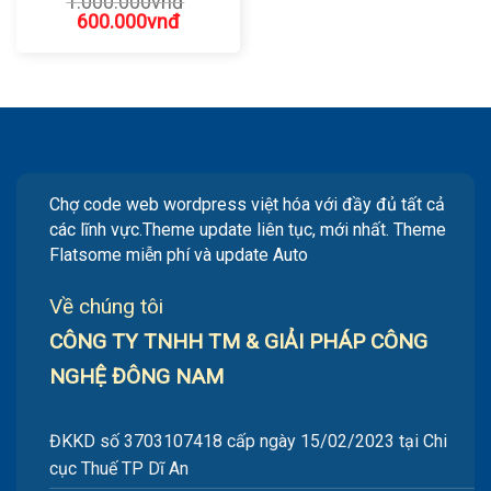
1.000.000
vnđ
Giá
Giá
600.000
vnđ
gốc
hiện
là:
tại
1.000.000vnđ.
là:
600.000vnđ.
Chợ code web wordpress việt hóa với đầy đủ tất cả
các lĩnh vực.Theme update liên tục, mới nhất. Theme
Flatsome miễn phí và update Auto
Về chúng tôi
CÔNG TY TNHH TM & GIẢI PHÁP CÔNG
NGHỆ ĐÔNG NAM
ĐKKD số 3703107418 cấp ngày 15/02/2023 tại Chi
cục Thuế TP Dĩ An