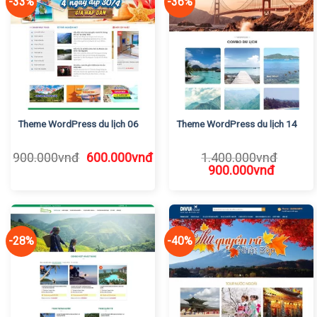
-33%
-36%
Theme WordPress du lịch 06
Theme WordPress du lịch 14
Giá
Giá
900.000
vnđ
600.000
vnđ
1.400.000
vnđ
gốc
hiện
Giá
Giá
900.000
vnđ
là:
tại
gốc
hiện
900.000vnđ.
là:
là:
tại
600.000vnđ.
1.400.000vnđ.
là:
900.00
-28%
-40%