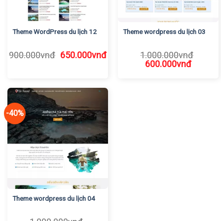
Theme WordPress du lịch 12
Theme wordpress du lịch 03
Giá
Giá
900.000
vnđ
650.000
vnđ
1.000.000
vnđ
gốc
hiện
Giá
Giá
600.000
vnđ
là:
tại
gốc
hiện
900.000vnđ.
là:
là:
tại
650.000vnđ.
1.000.000vnđ.
là:
600.00
-40%
Theme wordpress du lịch 04