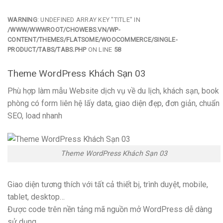
WARNING
: UNDEFINED ARRAY KEY "TITLE" IN
/WWW/WWWROOT/CHOWEBS.VN/WP-
CONTENT/THEMES/FLATSOME/WOOCOMMERCE/SINGLE-
PRODUCT/TABS/TABS.PHP
ON LINE
58
Theme WordPress Khách Sạn 03
Phù hợp làm mẫu Website dịch vụ về du lịch, khách sạn, book
phòng có form liên hệ lấy data, giao diện đẹp, đơn giản, chuẩn
SEO, load nhanh
Theme WordPress Khách Sạn 03
Giao diện tương thích với tất cả thiết bị, trình duyệt, mobile,
tablet, desktop…
Được code trên nền tảng mã nguồn mở WordPress dễ dàng
sử dụng