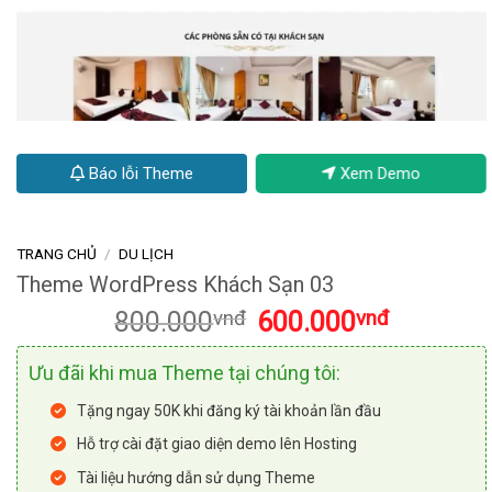
Báo lỗi Theme
Xem Demo
TRANG CHỦ
/
DU LỊCH
Theme WordPress Khách Sạn 03
Giá
Giá
800.000
vnđ
600.000
vnđ
gốc
hiện
là:
tại
Ưu đãi khi mua Theme tại chúng tôi:
800.000vnđ.
là:
600.000vnđ
Tặng ngay 50K khi đăng ký tài khoản lần đầu
Hỗ trợ cài đặt giao diện demo lên Hosting
Tài liệu hướng dẫn sử dụng Theme