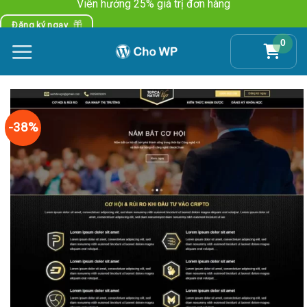
Viên hưởng 25% giá trị đơn hàng
Skip
to
Đăng ký ngay
content
0
-38%