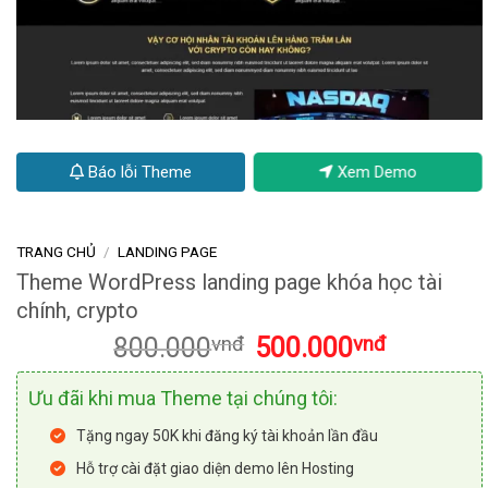
Báo lỗi Theme
Xem Demo
TRANG CHỦ
/
LANDING PAGE
Theme WordPress landing page khóa học tài
chính, crypto
Giá
Giá
800.000
vnđ
500.000
vnđ
gốc
hiện
là:
tại
Ưu đãi khi mua Theme tại chúng tôi:
800.000vnđ.
là:
500.000vnđ
Tặng ngay 50K khi đăng ký tài khoản lần đầu
Hỗ trợ cài đặt giao diện demo lên Hosting