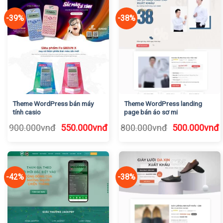
500.000vnđ.
5
-39%
-38%
Theme WordPress bán máy
Theme WordPress landing
tính casio
page bán áo sơ mi
Giá
Giá
Giá
G
900.000
vnđ
550.000
vnđ
800.000
vnđ
500.000
vnđ
gốc
hiện
gốc
h
là:
tại
là:
t
900.000vnđ.
là:
800.000vnđ.
l
550.000vnđ.
5
-42%
-38%