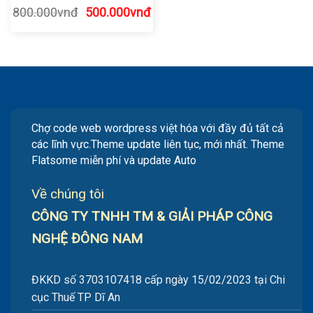
Giá
Giá
800.000
vnđ
500.000
vnđ
gốc
hiện
là:
tại
800.000vnđ.
là:
500.000vnđ.
Chợ code web wordpress việt hóa với đầy đủ tất cả
các lĩnh vực.Theme update liên tục, mới nhất. Theme
Flatsome miễn phí và update Auto
Về chúng tôi
CÔNG TY TNHH TM & GIẢI PHÁP CÔNG
NGHỆ ĐÔNG NAM
ĐKKD số 3703107418 cấp ngày 15/02/2023 tại Chi
cục Thuế TP Dĩ An