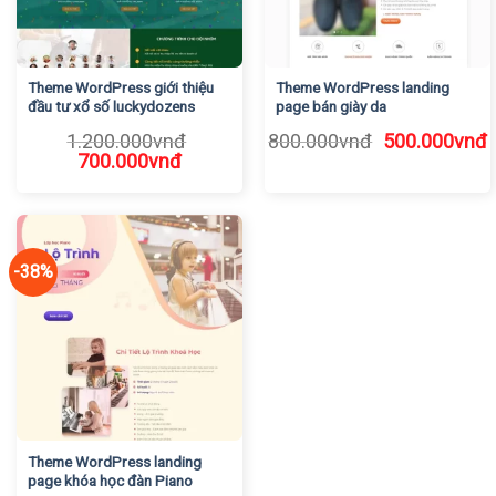
Theme WordPress giới thiệu
Theme WordPress landing
đầu tư xổ số luckydozens
page bán giày da
Giá
G
1.200.000
vnđ
800.000
vnđ
500.000
vnđ
Giá
Giá
gốc
h
700.000
vnđ
gốc
hiện
là:
t
là:
tại
800.000vnđ.
l
1.200.000vnđ.
là:
5
700.000vnđ.
-38%
Theme WordPress landing
page khóa học đàn Piano