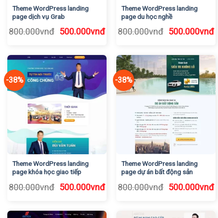
Theme WordPress landing
Theme WordPress landing
page dịch vụ Grab
page du học nghề
Giá
Giá
Giá
G
800.000
vnđ
500.000
vnđ
800.000
vnđ
500.000
vnđ
gốc
hiện
gốc
h
là:
tại
là:
t
800.000vnđ.
là:
800.000vnđ.
l
500.000vnđ.
5
-38%
-38%
Theme WordPress landing
Theme WordPress landing
page khóa học giao tiếp
page dự án bất động sản
Giá
Giá
Giá
G
800.000
vnđ
500.000
vnđ
800.000
vnđ
500.000
vnđ
gốc
hiện
gốc
h
là:
tại
là:
t
800.000vnđ.
là:
800.000vnđ.
l