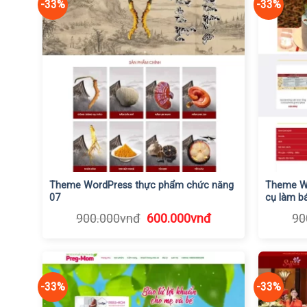
-33%
-33%
Theme WordPress thực phẩm chức năng
Theme Wo
07
cụ làm b
Giá
Giá
900.000
vnđ
600.000
vnđ
90
gốc
hiện
là:
tại
900.000vnđ.
là:
600.000vnđ.
-33%
-33%