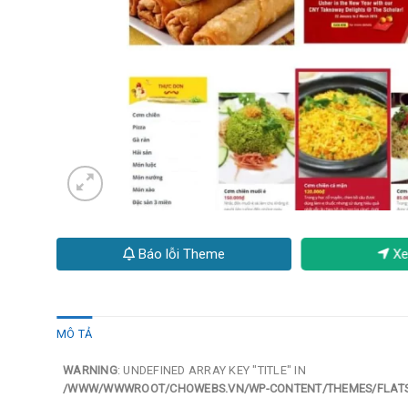
Báo lỗi Theme
Xe
MÔ TẢ
WARNING
: UNDEFINED ARRAY KEY "TITLE" IN
/WWW/WWWROOT/CHOWEBS.VN/WP-CONTENT/THEMES/FLATS