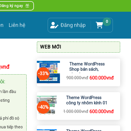
Đăng ký ngay
0
ên
Liên hệ
Đăng nhập
WEB MỚI
Xem Demo
Theme WordPress
Giá
0
vnđ
Shop bán sách,
hiện
-33%
ebook
tại
Giá
Giá
900.000
vnđ
600.000
vnđ
ôi:
.
là:
gốc
hiện
là:
tại
600.000vnđ.
900.000vnđ.
là:
n lần đầu
600.000vnđ.
Theme WordPress
osting
công ty nhôm kính 01
-40%
Giá
Giá
1.000.000
vnđ
600.000
vnđ
gốc
hiện
ả phí đồ sộ
là:
tại
1.000.000vnđ.
là:
mua tiếp theo
600.000vnđ.