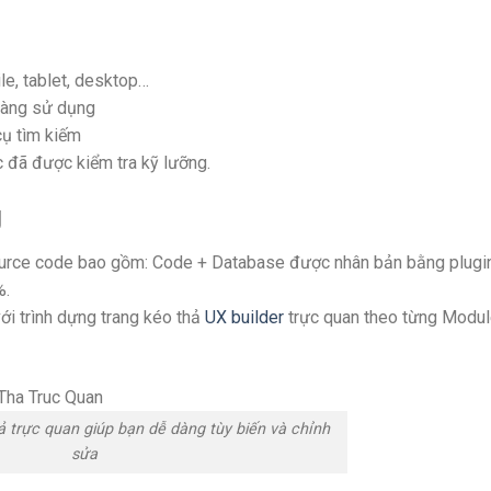
ile, tablet, desktop…
dàng sử dụng
cụ tìm kiếm
đã được kiểm tra kỹ lưỡng.
g
urce code bao gồm: Code + Database được nhân bản bằng plugin
%.
i trình dựng trang kéo thả
UX builder
trực quan theo từng Modul
hả trực quan giúp bạn dễ dàng tùy biến và chỉnh
sửa