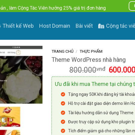
ản , làm Cộng Tác Viên hưởng 25% giá trị đơn hàng
Thiết kế Web
Host Domain
Bài viết
Cộng tác vi
Báo lỗi Theme
TRANG CHỦ
/
THỰC PHẨM
Theme WordPress nhà hàng
Giá
800.000
vnđ
600.00
gốc
là:
Ưu đãi khi mua Theme tại chúng t
800.000vnđ
Tặng ngay 50K khi đăng ký tài khoả
Hỗ trợ cài đặt giao diện demo lên H
Tài liệu hướng dẫn sử dụng Theme
Được truy cập sử dụng kho plugin tr
Tích điểm giảm giá cho những lần 