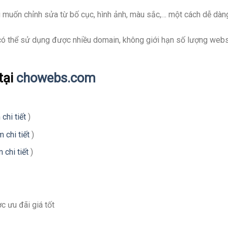
ng muốn chỉnh sửa từ bố cục, hình ảnh, màu sắc,… một cách dễ dàn
ó thể sử dụng được nhiều domain, không giới hạn số lượng webs
tại
chowebs.com
chi tiết
)
 chi tiết
)
 chi tiết
)
 ưu đãi giá tốt