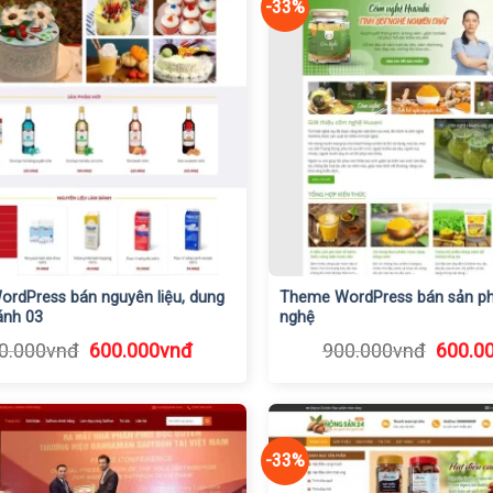
-33%
rdPress bán nguyên liệu, dung
Theme WordPress bán sản ph
ánh 03
nghệ
Giá
Giá
Giá
0.000
vnđ
600.000
vnđ
900.000
vnđ
600.0
gốc
hiện
gốc
là:
tại
là:
900.000vnđ.
là:
900.0
600.000vnđ.
-33%