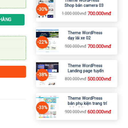
Theme WordPress
Shop bán camera 03
-30%
Giá
Giá
1.000.000
vnđ
700.000
vnđ
gốc
hiện
 HÀNG
là:
tại
1.000.000vnđ.
là:
700.000vnđ.
Theme WordPress
dạy lái xe 02
-22%
Giá
Giá
900.000
vnđ
700.000
vnđ
gốc
hiện
là:
tại
900.000vnđ.
là:
700.000vnđ.
Theme WordPress
Landing page tuyển
-38%
dụng
Giá
Giá
800.000
vnđ
500.000
vnđ
gốc
hiện
là:
tại
800.000vnđ.
là:
500.000vnđ.
Theme WordPress
bán phụ kiện trang trí
-33%
sinh nhật
Giá
Giá
900.000
vnđ
600.000
vnđ
gốc
hiện
là:
tại
900.000vnđ.
là: