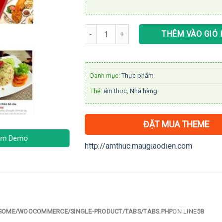
Theme WordPress nhà hàng số lượng
THÊM VÀO GIỎ
Danh mục:
Thực phẩm
Thẻ:
ẩm thực
,
Nhà hàng
ĐẶT MUA THEME
m Demo
http://amthuc.maugiaodien.com
OME/WOOCOMMERCE/SINGLE-PRODUCT/TABS/TABS.PHP
ON LINE
58