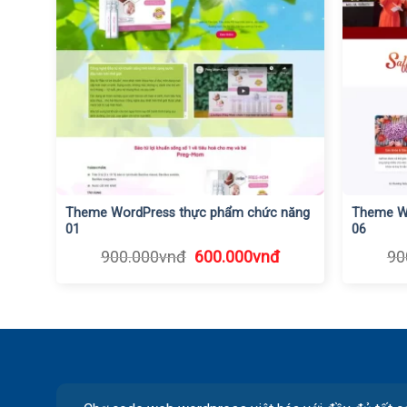
Theme WordPress thực phẩm chức năng
Theme W
01
06
Giá
Giá
900.000
vnđ
600.000
vnđ
90
gốc
hiện
là:
tại
900.000vnđ.
là:
600.000vnđ.