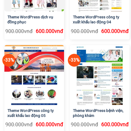
Theme WordPress dịch vụ
Theme WordPress công ty
đồng phục
xuất khẩu lao động 04
Giá
Giá
Giá
G
900.000
vnđ
600.000
vnđ
900.000
vnđ
600.000
vnđ
gốc
hiện
gốc
h
là:
tại
là:
t
900.000vnđ.
là:
900.000vnđ.
l
600.000vnđ.
6
-33%
-33%
Theme WordPress công ty
Theme WordPress bệnh viện,
xuất khẩu lao động 05
phòng khám
Giá
Giá
Giá
G
900.000
vnđ
600.000
vnđ
900.000
vnđ
600.000
vnđ
gốc
hiện
gốc
h