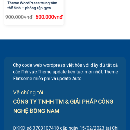
Theme WordPress trung tâm
thể hình – phòng tập gym
Giá
Giá
900.000
vnđ
600.000
vnđ
gốc
hiện
là:
tại
900.000vnđ.
là:
600.000vnđ.
Chợ code web wordpress việt hóa với đầy đủ tất cả
các lĩnh vực.Theme update liên tục, mới nhất. Theme
Flatsome miễn phí và update Auto
Về chúng tôi
CÔNG TY TNHH TM & GIẢI PHÁP CÔNG
NGHỆ ĐÔNG NAM
ĐKKD số 3703107418 cấp ngày 15/02/2023 tại Chi