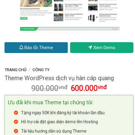
Báo lỗi Theme
Xem Demo
TRANG CHỦ
/
CÔNG TY
Theme WordPress dịch vụ hàn cáp quang
Giá
Giá
900.000
vnđ
600.000
vnđ
gốc
hiện
là:
tại
Ưu đãi khi mua Theme tại chúng tôi:
900.000vnđ.
là:
600.000vnđ
Tặng ngay 50K khi đăng ký tài khoản lần đầu
Hỗ trợ cài đặt giao diện demo lên Hosting
Tài liệu hướng dẫn sử dụng Theme