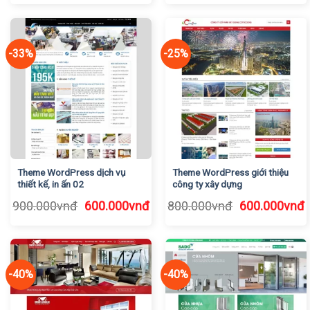
là:
tại
là:
t
900.000vnđ.
là:
900.000vnđ.
l
600.000vnđ.
6
-33%
-25%
Theme WordPress dịch vụ
Theme WordPress giới thiệu
thiết kế, in ấn 02
công ty xây dựng
Giá
Giá
Giá
G
900.000
vnđ
600.000
vnđ
800.000
vnđ
600.000
vnđ
gốc
hiện
gốc
h
là:
tại
là:
t
900.000vnđ.
là:
800.000vnđ.
l
600.000vnđ.
6
-40%
-40%