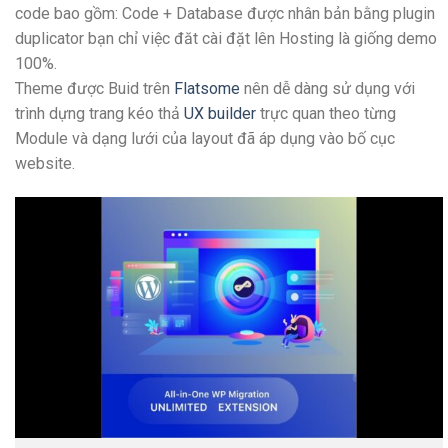
code bao gồm: Code + Database được nhân bản bằng plugin
duplicator bạn chỉ việc đăt cài đặt lên Hosting là giống demo
100%.
Theme được Buid trên
Flatsome
nên dễ dàng sử dụng với
trình dựng trang kéo thả
UX builder
trực quan theo từng
Module và dạng lưới của layout đã áp dụng vào bố cục
website.