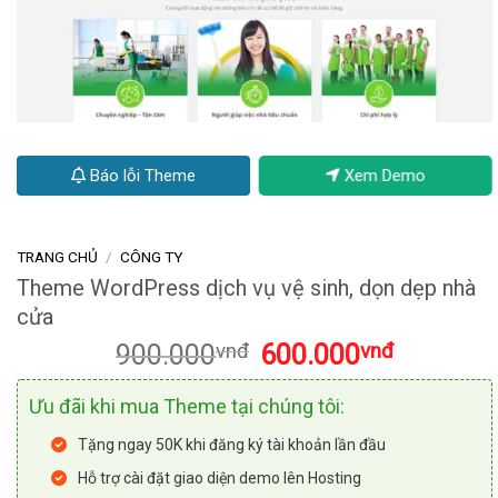
Báo lỗi Theme
Xem Demo
TRANG CHỦ
/
CÔNG TY
Theme WordPress dịch vụ vệ sinh, dọn dẹp nhà
cửa
Giá
Giá
900.000
vnđ
600.000
vnđ
gốc
hiện
là:
tại
Ưu đãi khi mua Theme tại chúng tôi:
900.000vnđ.
là:
600.000vnđ
Tặng ngay 50K khi đăng ký tài khoản lần đầu
Hỗ trợ cài đặt giao diện demo lên Hosting