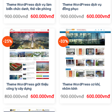
Theme WordPress dịch vụ làm
Theme WordPress dịch vụ
biển chức danh, thẻ văn phòng
đồng phục
Giá
Giá
Giá
G
900.000
vnđ
600.000
vnđ
900.000
vnđ
600.000
vnđ
gốc
hiện
gốc
h
là:
tại
là:
t
900.000vnđ.
là:
900.000vnđ.
l
600.000vnđ.
6
-25%
-33%
Theme WordPress giới thiệu
Theme WordPress cơ khí,
công ty xây dựng
nhôm kính
Giá
Giá
Giá
G
800.000
vnđ
600.000
vnđ
900.000
vnđ
600.000
vnđ
gốc
hiện
gốc
h
là:
tại
là:
t
800.000vnđ.
là:
900.000vnđ.
l