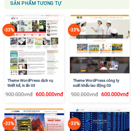
SẢN PHẨM TƯƠNG TỰ
-33%
-33%
Theme WordPress dịch vụ
Theme WordPress công ty
thiết kế, in ấn 03
xuất khẩu lao động 03
Giá
Giá
Giá
G
900.000
vnđ
600.000
vnđ
900.000
vnđ
600.000
vnđ
gốc
hiện
gốc
h
là:
tại
là:
t
900.000vnđ.
là:
900.000vnđ.
l
600.000vnđ.
6
-33%
-33%