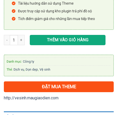
Tài liệu hướng dẫn sử dụng Theme
Được truy cập sử dụng kho plugin trả phí đồ sộ
Tích điểm giảm giá cho những lần mua tiếp theo
Theme WordPress dịch vụ vệ sinh, dọn dẹp nhà cửa số lượng
THÊM VÀO GIỎ HÀNG
Danh mục:
Công ty
Thẻ:
Dịch vụ
,
Dọn dẹp
,
Vệ sinh
ĐẶT MUA THEME
http://vesinh.maugiaodien.com