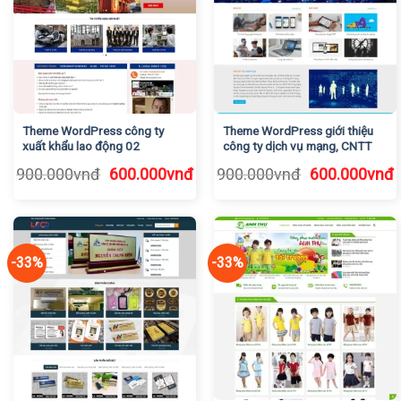
Theme WordPress công ty
Theme WordPress giới thiệu
xuất khẩu lao động 02
công ty dịch vụ mạng, CNTT
Giá
Giá
Giá
G
900.000
vnđ
600.000
vnđ
900.000
vnđ
600.000
vnđ
gốc
hiện
gốc
h
là:
tại
là:
t
900.000vnđ.
là:
900.000vnđ.
l
600.000vnđ.
6
-33%
-33%