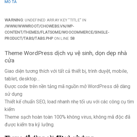
MÔ TẢ
WARNING
: UNDEFINED ARRAY KEY "TITLE" IN
/WWW/WWWROOT/CHOWEBS.VN/WP-
CONTENT/THEMES/FLATSOME/WOOCOMMERCE/SINGLE-
PRODUCT/TABS/TABS.PHP
ON LINE
58
Theme WordPress dịch vụ vệ sinh, dọn dẹp nhà
cửa
Giao diện tương thích với tất cả thiết bị, trình duyệt, mobile,
tablet, desktop…
Được code trên nền tảng mã nguồn mở WordPress dễ dàng
sử dụng
Thiết kế chuẩn SEO, load nhanh nhẹ tối ưu với các công cụ tìm
kiếm
Theme sạch hoàn toàn 100% không virus, không mã độc đã
được kiểm tra kỹ lưỡng.