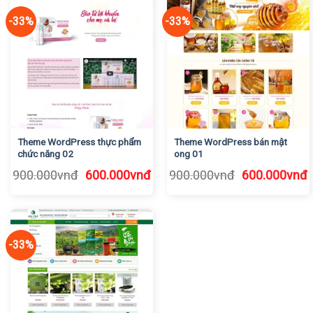
600.000vnđ.
6
-33%
-33%
Theme WordPress thực phẩm
Theme WordPress bán mật
chức năng 02
ong 01
Giá
Giá
Giá
G
900.000
vnđ
600.000
vnđ
900.000
vnđ
600.000
vnđ
gốc
hiện
gốc
h
là:
tại
là:
t
900.000vnđ.
là:
900.000vnđ.
l
600.000vnđ.
6
-33%