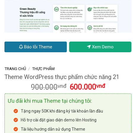
Báo lỗi Theme
Xem Demo
TRANG CHỦ
/
THỰC PHẨM
Theme WordPress thực phẩm chức năng 21
Giá
Giá
900.000
vnđ
600.000
vnđ
gốc
hiện
là:
tại
Ưu đãi khi mua Theme tại chúng tôi:
900.000vnđ.
là:
600.000vnđ
Tặng ngay 50K khi đăng ký tài khoản lần đầu
Hỗ trợ cài đặt giao diện demo lên Hosting
Tài liệu hướng dẫn sử dụng Theme