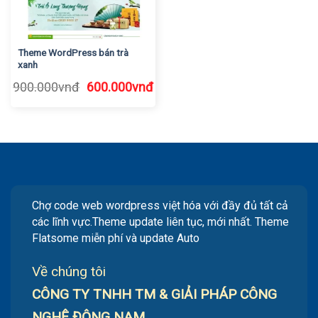
Theme WordPress bán trà
xanh
Giá
Giá
900.000
vnđ
600.000
vnđ
gốc
hiện
là:
tại
900.000vnđ.
là:
600.000vnđ.
Chợ code web wordpress việt hóa với đầy đủ tất cả
các lĩnh vực.Theme update liên tục, mới nhất. Theme
Flatsome miễn phí và update Auto
Về chúng tôi
CÔNG TY TNHH TM & GIẢI PHÁP CÔNG
NGHỆ ĐÔNG NAM