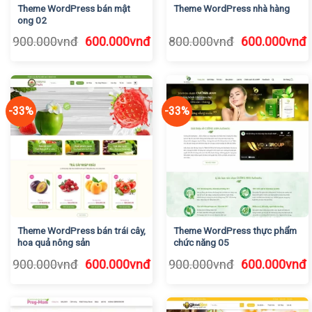
Theme WordPress bán mật
Theme WordPress nhà hàng
ong 02
Giá
Giá
Giá
G
900.000
vnđ
600.000
vnđ
800.000
vnđ
600.000
vnđ
gốc
hiện
gốc
h
là:
tại
là:
t
900.000vnđ.
là:
800.000vnđ.
l
600.000vnđ.
6
-33%
-33%
Theme WordPress bán trái cây,
Theme WordPress thực phẩm
hoa quả nông sản
chức năng 05
Giá
Giá
Giá
G
900.000
vnđ
600.000
vnđ
900.000
vnđ
600.000
vnđ
gốc
hiện
gốc
h
là:
tại
là:
t
900.000vnđ.
là:
900.000vnđ.
l