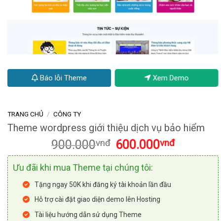
Báo lỗi Theme
Xem Demo
TRANG CHỦ
/
CÔNG TY
Theme wordpress giới thiệu dịch vụ bảo hiểm
Giá
Giá
900.000
vnđ
600.000
vnđ
gốc
hiện
là:
tại
Ưu đãi khi mua Theme tại chúng tôi:
900.000vnđ.
là:
600.000vnđ
Tặng ngay 50K khi đăng ký tài khoản lần đầu
Hỗ trợ cài đặt giao diện demo lên Hosting
Tài liệu hướng dẫn sử dụng Theme