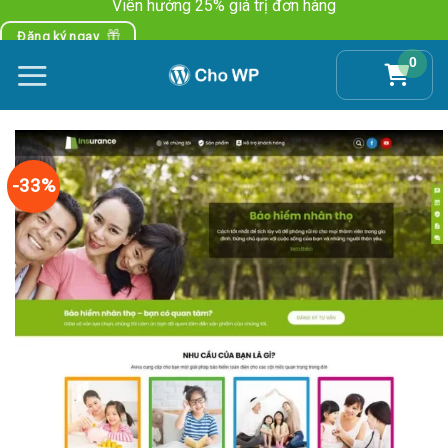
Viên hưởng 25% giá trị đơn hàng
Skip
to
Đăng ký ngay
content
0
-33%