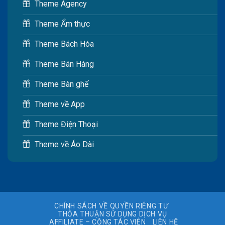
Theme Agency
Theme Ẩm thực
Theme Bách Hóa
Theme Bán Hàng
Theme Bàn ghế
Theme về App
Theme Điện Thoại
Theme về Áo Dài
CHÍNH SÁCH VỀ QUYỀN RIÊNG TƯ
THỎA THUẬN SỬ DỤNG DỊCH VỤ
AFFILIATE – CỘNG TÁC VIÊN
LIÊN HỆ