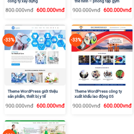
công ty xây dựng
thể hình – phòng tập gym
Giá
Giá
Giá
G
800.000
vnđ
600.000
vnđ
900.000
vnđ
600.000
vnđ
gốc
hiện
gốc
h
là:
tại
là:
t
800.000vnđ.
là:
900.000vnđ.
l
600.000vnđ.
6
-33%
-33%
Theme WordPress giới thiệu
Theme WordPress công ty
sản phẩm, thiết bị y tế
xuất khẩu lao động 05
Giá
Giá
Giá
G
900.000
vnđ
600.000
vnđ
900.000
vnđ
600.000
vnđ
gốc
hiện
gốc
h
là:
tại
là:
t
900.000vnđ.
là:
900.000vnđ.
l
600.000vnđ.
6