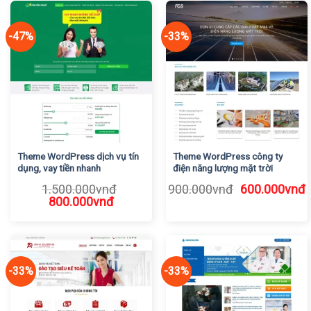
-47%
-33%
Theme WordPress dịch vụ tín
Theme WordPress công ty
dụng, vay tiền nhanh
điện năng lượng mặt trời
Giá
G
1.500.000
vnđ
900.000
vnđ
600.000
vnđ
Giá
Giá
gốc
h
800.000
vnđ
gốc
hiện
là:
t
là:
tại
900.000vnđ.
l
1.500.000vnđ.
là:
6
800.000vnđ.
-33%
-33%