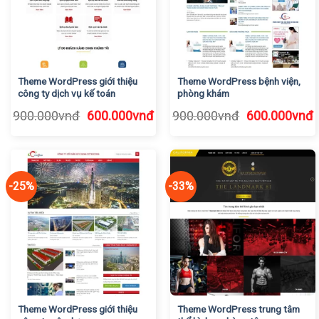
Theme WordPress giới thiệu
Theme WordPress bệnh viện,
công ty dịch vụ kế toán
phòng khám
Giá
Giá
Giá
G
900.000
vnđ
600.000
vnđ
900.000
vnđ
600.000
vnđ
gốc
hiện
gốc
h
là:
tại
là:
t
900.000vnđ.
là:
900.000vnđ.
l
600.000vnđ.
6
-25%
-33%
Theme WordPress giới thiệu
Theme WordPress trung tâm