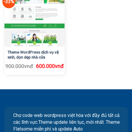
-33%
Theme WordPress dịch vụ vệ
sinh, dọn dẹp nhà cửa
Giá
Giá
900.000
vnđ
600.000
vnđ
gốc
hiện
là:
tại
900.000vnđ.
là:
600.000vnđ.
Chợ code web wordpress việt hóa với đầy đủ tất cả
các lĩnh vực.Theme update liên tục, mới nhất. Theme
Flatsome miễn phí và update Auto